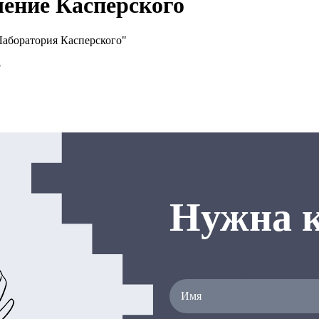
ение Касперского
Лаборатория Касперского"
5
Нужна к