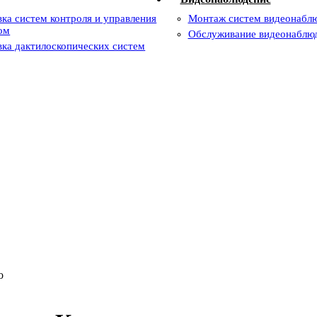
вка систем контроля и управления
Монтаж систем видеонабл
ом
Обслуживание видеонаблю
вка дактилоскопических систем
о