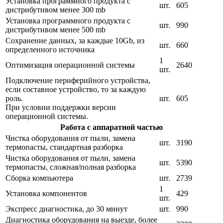
Установка программного продукта с
шт.
605
дистрибутивом менее 300 mb
Установка программного продукта с
шт.
990
дистрибутивом менее 500 mb
Сохранение данных, за каждые 10Gb, из
шт.
660
определенного источника
1
Оптимизация операционной системы
2640
шт.
Подключение периферийного устройства,
если составное устройство, то за каждую
роль.
шт.
605
При условии поддержки версии
операционной системы.
Работа с аппаратной частью
Чистка оборудования от пыли, замена
шт.
3190
термопасты, стандартная разборка
Чистка оборудования от пыли, замена
шт.
5390
термопасты, сложная/полная разборка
Сборка компьютера
шт.
2739
1
Установка компонентов
429
шт.
Экспресс диагностика, до 30 минут
шт.
990
Диагностика оборудования на выезде, более