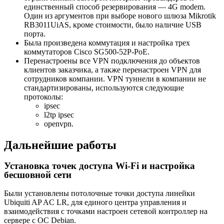
единственный способ резервирования — 4G modem.
Один из аргументов при выборе нового шлюза Mikrotik
RB3011UiAS, кроме стоимости, было наличие USB
порта.
Была произведена коммутация и настройка трех
коммутаторов Cisco SG500-52P-PoE.
Перенастроены все VPN подключения до объектов
клиентов заказчика, а также перенастроен VPN для
сотрудников компании. VPN туннели в компании не
стандартизированы, используются следующие
протоколы:
ipsec
l2tp ipsec
openvpn.
Дальнейшие работы
Установка точек доступа Wi-Fi и настройка
бесшовной сети
Были установлены потолочные точки доступа линейки
Ubiquiti AP AC LR, для единого центра управления и
взаимодействия с точками настроен сетевой контроллер на
сервере с ОС Debian.